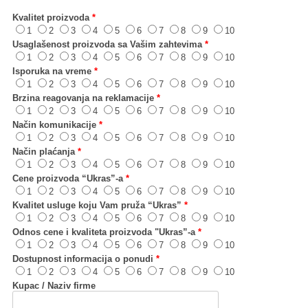
Kvalitet proizvoda
*
1
2
3
4
5
6
7
8
9
10
Usaglašenost proizvoda sa Vašim zahtevima
*
1
2
3
4
5
6
7
8
9
10
Isporuka na vreme
*
1
2
3
4
5
6
7
8
9
10
Brzina reagovanja na reklamacije
*
1
2
3
4
5
6
7
8
9
10
Način komunikacije
*
1
2
3
4
5
6
7
8
9
10
Način plaćanja
*
1
2
3
4
5
6
7
8
9
10
Cene proizvoda “Ukras”-a
*
1
2
3
4
5
6
7
8
9
10
Kvalitet usluge koju Vam pruža “Ukras”
*
1
2
3
4
5
6
7
8
9
10
Odnos cene i kvaliteta proizvoda "Ukras”-a
*
1
2
3
4
5
6
7
8
9
10
Dostupnost informacija o ponudi
*
1
2
3
4
5
6
7
8
9
10
Kupac / Naziv firme