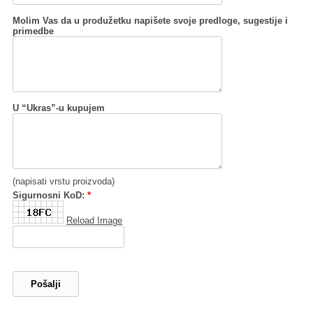
Molim Vas da u produžetku napišete svoje predloge, sugestije i
primedbe
U “Ukras”-u kupujem
(napisati vrstu proizvoda)
Sigurnosni KoD:
*
Reload Image